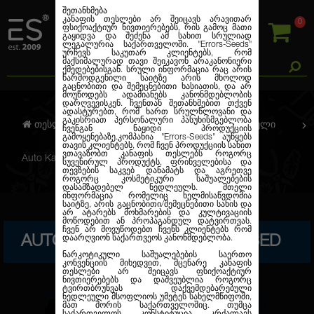
შეთანხმება
კანაფის თესლები არ შეიცავს არავითარ
0
ფსიქოაქტიურ ნივთიერებებს, რის გამოც მათი
გაყიდვა და შეძენა ამ სახით სრულიად
ლეგალურია საქართველოში.
"Errors-Seeds"
ურჩევს საკუთარ კლიენტებს, რომ
მაქსიმალურად თავი შეიკავონ არაკანონიერი
ქმედებებისგან. სრული ინფორმაცია რაც არის
წარმოდგენილი საიტზე არის მხოლოდ
გაცნობითი და შემეცნებითი ხასიათის, და არ
მოუწოდებს ადამიანებს კანონმდებლობის
დარღვევისკენ. ჩვენთან შეთანხმებით თქვენ
ადასტურებთ, რომ ხართ სრულწლოვანი და
გაკისრიათ პერსონალური პასუხისმგებლობა
თესლების კანაფი
ავტო. ფემინიზირებული
ჩვენგან ნაყიდი პროდუქციის
გამოყენებაზე.კომპანია
"Errors-Seeds"
აუწყებს
თავის კლიენტებს, რომ ჩვენ პროდუქციის სახით
ვთავაზობთ კანაფის თესლებს როგორც
Auto Kalashnikova Feminised
სუვენირულ პროდუქტს, ფრინველებისა და
თევზების საკვებ დანამატს და აგრეთვე
როგორც კოსმეტიკური საშუალებების
დასამზადებელ ნედლეულს. მთელი
ინფორმაცია რომელიც ხელმისაწვდომია
საიტზე, არის გაცნობითი/შემეცნებითი სახის და
არ ატარებს მოხმარების და კულტივაციის
მოწოდებით ან პროპაგანდულ დატვირთვას.
ჩვენ არ მოვუწოდებთ ჩვენს კლიენტებს რომ
AUTO KALASHNIKOVA FEMINISED
დაარღვიონ საქართვეოს კანონმდებლობა.
ნარკოტიკული საშუალებების საერთო
კონვენციის მიხედვით, მცენარე კანაფის
თესლები არ შეიცავს ფსიქოაქტიურ
ნივთიერებებს და დაშვეუბლია როგორც
ტვირთბრუნვას დაქვემდებარებული
ნედლეული მსოფლიოს უმეტეს სახელმწიფოში,
მათ შორის საქართველოშიც. თუმცა
საქართველოს კონსტიტუცია კრძალავს