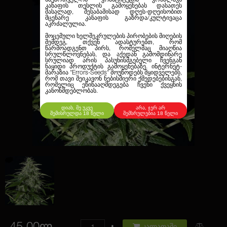
კანაფის თესლის გამოყენებას დასათეს
მასალად, შესაბამისად დღეს-დღეისობით
მცენარე კანაფის გაზრდა/კულტივაცა
აკრძალულია.
მოცემული ხელშეკრულების პირობების მიღების
შემდეგ, თქვენ ადასტურებთ, რომ
წარმოადგენთ პირს, რომელმაც მიაღწია
სრულწლოვნებას, და აქედან გამომდინარე
სრულიად არის პასუხისმგებელი ჩვენგან
ნაყიდი პროდუქტის გამოყენებაზე. ინტერნეტ-
მარაზია
"Errors-Seeds"
მოუწოდებს მყიდველებს,
რომ თავი შეიკავონ ნებისმიერი ქმედებებისგან,
რომელიც ეწინააღმდეგება ჩვენი ქვეყნის
კანონმდებლობას.
დიახ, მე უკვე
არა, ჯერ არ
შემისრულდა 18 წელი
შემსრულებია 18 წელი