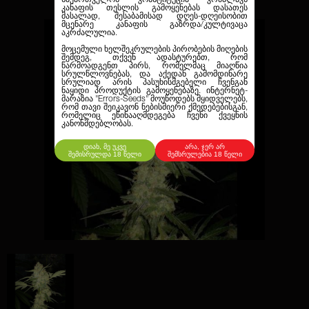
კანაფის თესლის გამოყენებას დასათეს
მასალად, შესაბამისად დღეს-დღეისობით
მცენარე კანაფის გაზრდა/კულტივაცა
აკრძალულია.
მოცემული ხელშეკრულების პირობების მიღების
შემდეგ, თქვენ ადასტურებთ, რომ
წარმოადგენთ პირს, რომელმაც მიაღწია
სრულწლოვნებას, და აქედან გამომდინარე
სრულიად არის პასუხისმგებელი ჩვენგან
ნაყიდი პროდუქტის გამოყენებაზე. ინტერნეტ-
მარაზია
"Errors-Seeds"
მოუწოდებს მყიდველებს,
რომ თავი შეიკავონ ნებისმიერი ქმედებებისგან,
რომელიც ეწინააღმდეგება ჩვენი ქვეყნის
კანონმდებლობას.
დიახ, მე უკვე
არა, ჯერ არ
შემისრულდა 18 წელი
შემსრულებია 18 წელი