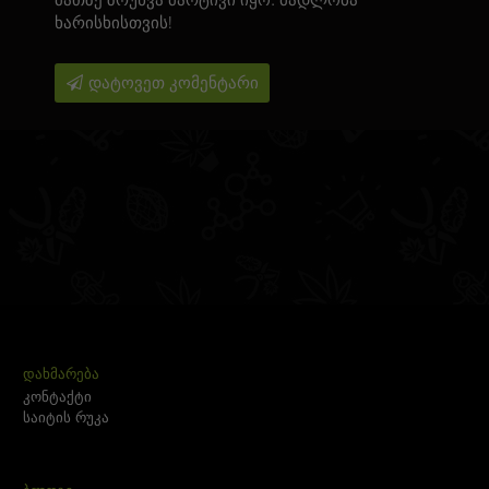
მათზე ზრუნვა მარტივი იყო. მადლობა
ხარისხისთვის!
დატოვეთ კომენტარი
ᲓᲐᲮᲛᲐᲠᲔᲑᲐ
კონტაქტი
საიტის რუკა