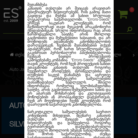
შეთანხმება
კანაფის თესლები არ შეიცავს არავითარ
0
ფსიქოაქტიურ ნივთიერებებს, რის გამოც მათი
გაყიდვა და შეძენა ამ სახით სრულიად
ლეგალურია საქართველოში.
"Errors-Seeds"
ურჩევს საკუთარ კლიენტებს, რომ
მაქსიმალურად თავი შეიკავონ არაკანონიერი
ქმედებებისგან. სრული ინფორმაცია რაც არის
წარმოდგენილი საიტზე არის მხოლოდ
გაცნობითი და შემეცნებითი ხასიათის, და არ
მოუწოდებს ადამიანებს კანონმდებლობის
დარღვევისკენ. ჩვენთან შეთანხმებით თქვენ
ადასტურებთ, რომ ხართ სრულწლოვანი და
გაკისრიათ პერსონალური პასუხისმგებლობა
თესლების კანაფი
ავტო. ფემინიზირებული
ჩვენგან ნაყიდი პროდუქციის
გამოყენებაზე.კომპანია
"Errors-Seeds"
აუწყებს
თავის კლიენტებს, რომ ჩვენ პროდუქციის სახით
ვთავაზობთ კანაფის თესლებს როგორც
Auto Jack Herer Feminised Silver
სუვენირულ პროდუქტს, ფრინველებისა და
თევზების საკვებ დანამატს და აგრეთვე
როგორც კოსმეტიკური საშუალებების
დასამზადებელ ნედლეულს. მთელი
ინფორმაცია რომელიც ხელმისაწვდომია
საიტზე, არის გაცნობითი/შემეცნებითი სახის და
არ ატარებს მოხმარების და კულტივაციის
მოწოდებით ან პროპაგანდულ დატვირთვას.
ჩვენ არ მოვუწოდებთ ჩვენს კლიენტებს რომ
AUTO JACK HERER FEMINISED
დაარღვიონ საქართვეოს კანონმდებლობა.
ნარკოტიკული საშუალებების საერთო
კონვენციის მიხედვით, მცენარე კანაფის
თესლები არ შეიცავს ფსიქოაქტიურ
SILVER
ნივთიერებებს და დაშვეუბლია როგორც
ტვირთბრუნვას დაქვემდებარებული
ნედლეული მსოფლიოს უმეტეს სახელმწიფოში,
მათ შორის საქართველოშიც. თუმცა
საქართველოს კონსტიტუცია კრძალავს