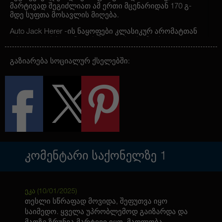
მარტივად შეგიძლიათ ამ ერთი მცენარიდან 170 გ-
მდე სუფთა მოსავლის მიღება.
Auto Jack Herer -ის ნაყოფები კლასიკურ არომატთან
ერთად აფრქვევენ ტყის მდიდარ არომატს,
რომელიც ამ მცენარის ტყის პირობებში გაზრდის
ილუზიას შეგიქმნით. ჰიბრიდში სატივური გენების
გაზიარება სოციალურ ქსელებში:
არსებობა მას ძლიერ ცერებრალურ ეფექტს
ანიჭებს, რომელიც სხეულზე ღრმა ზემოქმედებას
ახდენს. ამ მასიურ ეფექტს თან ერთვის
ამაღლებული განწყობის შეგრძნებაც. ეს კულტურა
შესანიშნავია თუ თქვენ გსურთ როგორც ღრმა
რელაქსაცია, აგრეთვე ამაღლებული განწყობისა
და პოზიტივის მიღება.
ᲙᲝᲛᲔᲜᲢᲐᲠᲘ ᲡᲐᲥᲝᲜᲔᲚᲖᲔ
1
ეკა (
10/01/2025
)
თესლი სწრაფად მოვიდა, შეფუთვა იყო
საიმედო. ყველა უპრობლემოდ გაიზარდა და