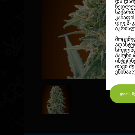
და დაშ
ნედლეუ
საქართ
კანაფი
დღეს-დ
აკრძალ
მოცემუ
ადასტუ
სრულწლ
პასუხი
ინტერნ
თავი შ
ეწინაა