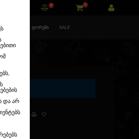
0
0
ᲙᲝᲜᲢᲐᲥᲢᲘ
ᲤᲝᲠᲣᲛᲘ
SALE
ვს
ს
ნებითი
ომ
ებს,
ს
MINISED
ებების
ს და არ
იენტებს
კალათაში
რებებს