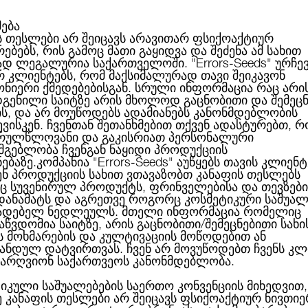
მება
ს თესლები არ შეიცავს არავითარ ფსიქოაქტიურ
ებებს, რის გამოც მათი გაყიდვა და შეძენა ამ სახით
ABOUT US
CATEGORIES
ᲑᲠᲔᲜᲓᲔᲑᲘ
ᲑᲚᲝᲒᲘ
ად ლეგალურია საქართველოში.
"Errors-Seeds"
ურჩე
რ კლიენტებს, რომ მაქსიმალურად თავი შეიკავონ
ონიერი ქმედებებისგან. სრული ინფორმაცია რაც არი
გენილი საიტზე არის მხოლოდ გაცნობითი და შემეც
ის, და არ მოუწოდებს ადამიანებს კანონმდებლობის
Auto Jack Herer Feminised
ბული
ვისკენ. ჩვენთან შეთანხმებით თქვენ ადასტურებთ, რ
რულწლოვანი და გაკისრიათ პერსონალური
სმგებლობა ჩვენგან ნაყიდი პროდუქციის
ნებაზე.კომპანია
"Errors-Seeds"
აუწყებს თავის კლიენტ
ენ პროდუქციის სახით ვთავაზობთ კანაფის თესლებს
 სუვენირულ პროდუქტს, ფრინველებისა და თევზები
AUTO JACK HERER FE
 დანამატს და აგრეთვე როგორც კოსმეტიკური საშუალ
ადებელ ნედლეულს. მთელი ინფორმაცია რომელიც
აწვდომია საიტზე, არის გაცნობითი/შემეცნებითი სახი
ს მოხმარების და კულტივაციის მოწოდებით ან
ანდულ დატვირთვას. ჩვენ არ მოვუწოდებთ ჩვენს კლ
45.00ლ
არღვიონ საქართვეოს კანონმდებლობა.
ბრენდი:
Green House Seeds
იკული საშუალებების საერთო კონვენციის მიხედვით,
ე კანაფის თესლები არ შეიცავს ფსიქოაქტიურ ნივთიე