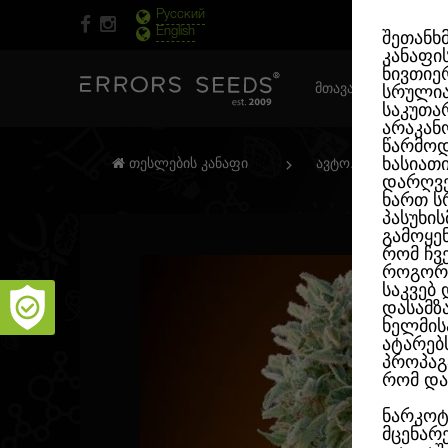
Русский
English
შეთანხ
კანაფი
ნივთიერ
ᲛᲗᲐᲕᲐᲠᲘ ᲒᲕᲔᲠᲓᲘ
სრული
საკუთა
არაკან
წარმოდ
ხასიათ
თესლების კანაფი
ავტო. ფემინიზირე
დარღვე
ხართ ს
პასუხი
გამოყე
რომ ჩვ
როგორც
საკვებ
დასამზ
ხელმის
ატარებ
პროპაგ
რომ და
ნარკოტ
მცენარ