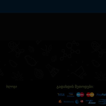
გადახდის მეთოდები:
ᲑᲚᲝᲒᲘ