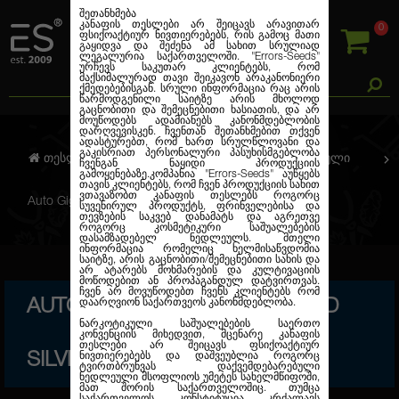
შეთანხმება
კანაფის თესლები არ შეიცავს არავითარ
0
ფსიქოაქტიურ ნივთიერებებს, რის გამოც მათი
გაყიდვა და შეძენა ამ სახით სრულიად
ლეგალურია საქართველოში.
"Errors-Seeds"
ურჩევს საკუთარ კლიენტებს, რომ
მაქსიმალურად თავი შეიკავონ არაკანონიერი
ქმედებებისგან. სრული ინფორმაცია რაც არის
წარმოდგენილი საიტზე არის მხოლოდ
გაცნობითი და შემეცნებითი ხასიათის, და არ
მოუწოდებს ადამიანებს კანონმდებლობის
დარღვევისკენ. ჩვენთან შეთანხმებით თქვენ
ადასტურებთ, რომ ხართ სრულწლოვანი და
გაკისრიათ პერსონალური პასუხისმგებლობა
თესლების კანაფი
ავტო. ფემინიზირებული
ჩვენგან ნაყიდი პროდუქციის
გამოყენებაზე.კომპანია
"Errors-Seeds"
აუწყებს
თავის კლიენტებს, რომ ჩვენ პროდუქციის სახით
ვთავაზობთ კანაფის თესლებს როგორც
Auto Gigant Devil Feminised Silver
სუვენირულ პროდუქტს, ფრინველებისა და
თევზების საკვებ დანამატს და აგრეთვე
როგორც კოსმეტიკური საშუალებების
დასამზადებელ ნედლეულს. მთელი
ინფორმაცია რომელიც ხელმისაწვდომია
საიტზე, არის გაცნობითი/შემეცნებითი სახის და
არ ატარებს მოხმარების და კულტივაციის
მოწოდებით ან პროპაგანდულ დატვირთვას.
ჩვენ არ მოვუწოდებთ ჩვენს კლიენტებს რომ
AUTO GIGANT DEVIL FEMINISED
დაარღვიონ საქართვეოს კანონმდებლობა.
ნარკოტიკული საშუალებების საერთო
კონვენციის მიხედვით, მცენარე კანაფის
თესლები არ შეიცავს ფსიქოაქტიურ
SILVER
ნივთიერებებს და დაშვეუბლია როგორც
ტვირთბრუნვას დაქვემდებარებული
ნედლეული მსოფლიოს უმეტეს სახელმწიფოში,
მათ შორის საქართველოშიც. თუმცა
საქართველოს კონსტიტუცია კრძალავს