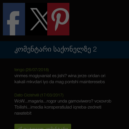
ᲙᲝᲛᲔᲜᲢᲐᲠᲘ ᲡᲐᲥᲝᲜᲔᲚᲖᲔ
2
tengo (
26/07/2018
)
vinmes mogiyvaniat es jishi? wina jerze oridan ori
kakali mkvdari iyo da mag pontshi mainteresebs
Dato Cicishvili (
17/03/2017
)
WoW...magaria...rogor unda gamoviwero? vcxovrob
Tbilishi...imedia konsperatiulad iqneba-zedneti
naxatebit
დატოვეთ კომენტარი