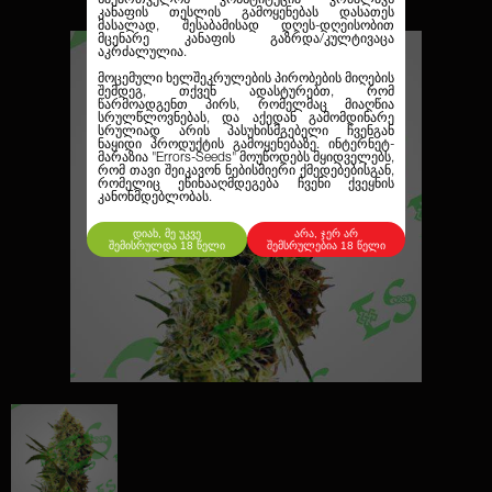
კანაფის თესლის გამოყენებას დასათეს
მასალად, შესაბამისად დღეს-დღეისობით
მცენარე კანაფის გაზრდა/კულტივაცა
აკრძალულია.
მოცემული ხელშეკრულების პირობების მიღების
შემდეგ, თქვენ ადასტურებთ, რომ
წარმოადგენთ პირს, რომელმაც მიაღწია
სრულწლოვნებას, და აქედან გამომდინარე
სრულიად არის პასუხისმგებელი ჩვენგან
ნაყიდი პროდუქტის გამოყენებაზე. ინტერნეტ-
მარაზია
"Errors-Seeds"
მოუწოდებს მყიდველებს,
რომ თავი შეიკავონ ნებისმიერი ქმედებებისგან,
რომელიც ეწინააღმდეგება ჩვენი ქვეყნის
კანონმდებლობას.
დიახ, მე უკვე
არა, ჯერ არ
შემისრულდა 18 წელი
შემსრულებია 18 წელი