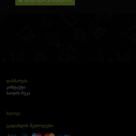
ᲓᲐᲮᲛᲐᲠᲔᲑᲐ
კონტაქტი
საიტის რუკა
ᲑᲚᲝᲒᲘ
გადახდის მეთოდები: