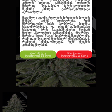
კანაფის თესლის გამოყენებას დასათეს
მასალად, შესაბამისად დღეს-დღეისობით
მცენარე კანაფის გაზრდა/კულტივაცა
აკრძალულია.
მოცემული ხელშეკრულების პირობების მიღების
შემდეგ, თქვენ ადასტურებთ, რომ
წარმოადგენთ პირს, რომელმაც მიაღწია
სრულწლოვნებას, და აქედან გამომდინარე
სრულიად არის პასუხისმგებელი ჩვენგან
ნაყიდი პროდუქტის გამოყენებაზე. ინტერნეტ-
მარაზია
"Errors-Seeds"
მოუწოდებს მყიდველებს,
რომ თავი შეიკავონ ნებისმიერი ქმედებებისგან,
რომელიც ეწინააღმდეგება ჩვენი ქვეყნის
კანონმდებლობას.
დიახ, მე უკვე
არა, ჯერ არ
შემისრულდა 18 წელი
შემსრულებია 18 წელი