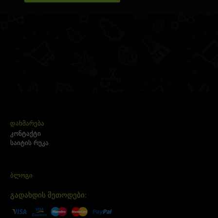
ᲓᲐᲮᲛᲐᲠᲔᲑᲐ
კონტაქტი
საიტის რუკა
ᲑᲚᲝᲒᲘ
გადახდის მეთოდები: