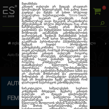
შეთანხმება
კანაფის თესლები არ შეიცავს არავითარ
0
ფსიქოაქტიურ ნივთიერებებს, რის გამოც მათი
გაყიდვა და შეძენა ამ სახით სრულიად
ლეგალურია საქართველოში.
"Errors-Seeds"
ურჩევს საკუთარ კლიენტებს, რომ
მაქსიმალურად თავი შეიკავონ არაკანონიერი
ქმედებებისგან. სრული ინფორმაცია რაც არის
წარმოდგენილი საიტზე არის მხოლოდ
გაცნობითი და შემეცნებითი ხასიათის, და არ
მოუწოდებს ადამიანებს კანონმდებლობის
დარღვევისკენ. ჩვენთან შეთანხმებით თქვენ
ადასტურებთ, რომ ხართ სრულწლოვანი და
გაკისრიათ პერსონალური პასუხისმგებლობა
თესლების კანაფი
ავტო. ფემინიზირებული
ჩვენგან ნაყიდი პროდუქციის
გამოყენებაზე.კომპანია
"Errors-Seeds"
აუწყებს
თავის კლიენტებს, რომ ჩვენ პროდუქციის სახით
ვთავაზობთ კანაფის თესლებს როგორც
Auto Exodus Cheese CBD Feminised Silver
სუვენირულ პროდუქტს, ფრინველებისა და
თევზების საკვებ დანამატს და აგრეთვე
როგორც კოსმეტიკური საშუალებების
დასამზადებელ ნედლეულს. მთელი
ინფორმაცია რომელიც ხელმისაწვდომია
საიტზე, არის გაცნობითი/შემეცნებითი სახის და
არ ატარებს მოხმარების და კულტივაციის
მოწოდებით ან პროპაგანდულ დატვირთვას.
ჩვენ არ მოვუწოდებთ ჩვენს კლიენტებს რომ
AUTO EXODUS CHEESE CBD
დაარღვიონ საქართვეოს კანონმდებლობა.
ნარკოტიკული საშუალებების საერთო
კონვენციის მიხედვით, მცენარე კანაფის
თესლები არ შეიცავს ფსიქოაქტიურ
FEMINISED SILVER
ნივთიერებებს და დაშვეუბლია როგორც
ტვირთბრუნვას დაქვემდებარებული
ნედლეული მსოფლიოს უმეტეს სახელმწიფოში,
მათ შორის საქართველოშიც. თუმცა
საქართველოს კონსტიტუცია კრძალავს