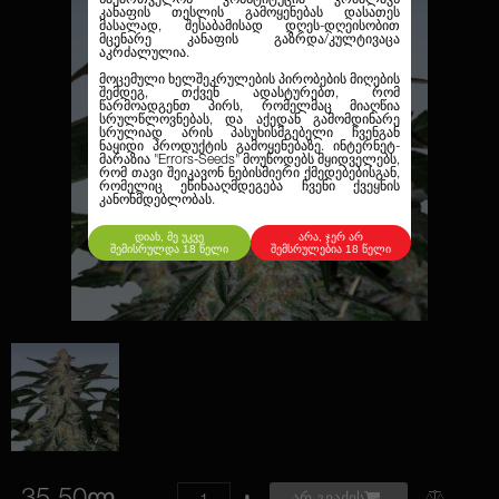
კანაფის თესლის გამოყენებას დასათეს
მასალად, შესაბამისად დღეს-დღეისობით
მცენარე კანაფის გაზრდა/კულტივაცა
აკრძალულია.
მოცემული ხელშეკრულების პირობების მიღების
შემდეგ, თქვენ ადასტურებთ, რომ
წარმოადგენთ პირს, რომელმაც მიაღწია
სრულწლოვნებას, და აქედან გამომდინარე
სრულიად არის პასუხისმგებელი ჩვენგან
ნაყიდი პროდუქტის გამოყენებაზე. ინტერნეტ-
მარაზია
"Errors-Seeds"
მოუწოდებს მყიდველებს,
რომ თავი შეიკავონ ნებისმიერი ქმედებებისგან,
რომელიც ეწინააღმდეგება ჩვენი ქვეყნის
კანონმდებლობას.
დიახ, მე უკვე
არა, ჯერ არ
შემისრულდა 18 წელი
შემსრულებია 18 წელი