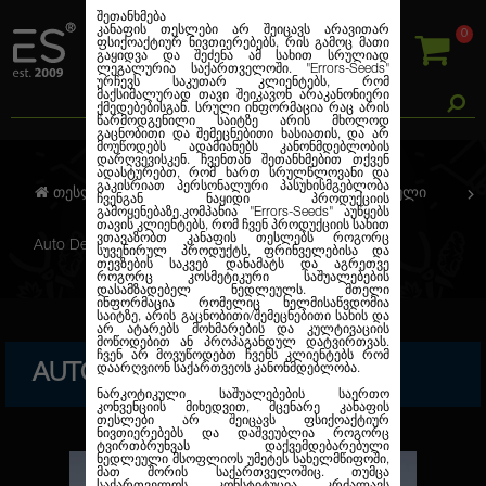
შეთანხმება
კანაფის თესლები არ შეიცავს არავითარ
0
ფსიქოაქტიურ ნივთიერებებს, რის გამოც მათი
გაყიდვა და შეძენა ამ სახით სრულიად
ლეგალურია საქართველოში.
"Errors-Seeds"
ურჩევს საკუთარ კლიენტებს, რომ
მაქსიმალურად თავი შეიკავონ არაკანონიერი
ქმედებებისგან. სრული ინფორმაცია რაც არის
წარმოდგენილი საიტზე არის მხოლოდ
გაცნობითი და შემეცნებითი ხასიათის, და არ
მოუწოდებს ადამიანებს კანონმდებლობის
დარღვევისკენ. ჩვენთან შეთანხმებით თქვენ
ადასტურებთ, რომ ხართ სრულწლოვანი და
გაკისრიათ პერსონალური პასუხისმგებლობა
თესლების კანაფი
ავტო. ფემინიზირებული
ჩვენგან ნაყიდი პროდუქციის
გამოყენებაზე.კომპანია
"Errors-Seeds"
აუწყებს
თავის კლიენტებს, რომ ჩვენ პროდუქციის სახით
ვთავაზობთ კანაფის თესლებს როგორც
Auto Deimos Feminised
სუვენირულ პროდუქტს, ფრინველებისა და
თევზების საკვებ დანამატს და აგრეთვე
როგორც კოსმეტიკური საშუალებების
დასამზადებელ ნედლეულს. მთელი
ინფორმაცია რომელიც ხელმისაწვდომია
საიტზე, არის გაცნობითი/შემეცნებითი სახის და
არ ატარებს მოხმარების და კულტივაციის
მოწოდებით ან პროპაგანდულ დატვირთვას.
ჩვენ არ მოვუწოდებთ ჩვენს კლიენტებს რომ
AUTO DEIMOS FEMINISED
დაარღვიონ საქართვეოს კანონმდებლობა.
ნარკოტიკული საშუალებების საერთო
კონვენციის მიხედვით, მცენარე კანაფის
თესლები არ შეიცავს ფსიქოაქტიურ
ნივთიერებებს და დაშვეუბლია როგორც
ტვირთბრუნვას დაქვემდებარებული
ნედლეული მსოფლიოს უმეტეს სახელმწიფოში,
მათ შორის საქართველოშიც. თუმცა
საქართველოს კონსტიტუცია კრძალავს