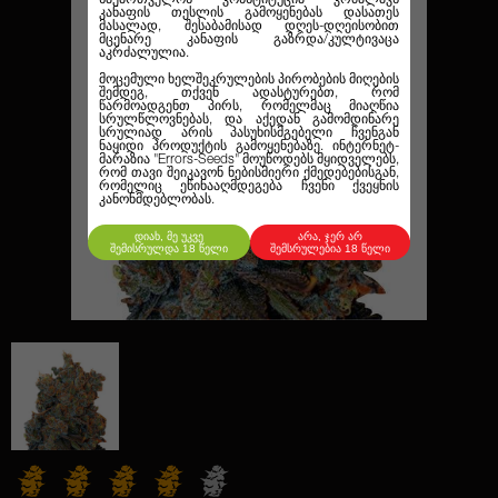
კანაფის თესლის გამოყენებას დასათეს
მასალად, შესაბამისად დღეს-დღეისობით
მცენარე კანაფის გაზრდა/კულტივაცა
აკრძალულია.
მოცემული ხელშეკრულების პირობების მიღების
შემდეგ, თქვენ ადასტურებთ, რომ
წარმოადგენთ პირს, რომელმაც მიაღწია
სრულწლოვნებას, და აქედან გამომდინარე
სრულიად არის პასუხისმგებელი ჩვენგან
ნაყიდი პროდუქტის გამოყენებაზე. ინტერნეტ-
მარაზია
"Errors-Seeds"
მოუწოდებს მყიდველებს,
რომ თავი შეიკავონ ნებისმიერი ქმედებებისგან,
რომელიც ეწინააღმდეგება ჩვენი ქვეყნის
კანონმდებლობას.
დიახ, მე უკვე
არა, ჯერ არ
შემისრულდა 18 წელი
შემსრულებია 18 წელი