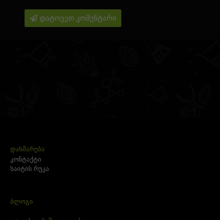
დატოვეთ კომენტარი
ᲓᲐᲮᲛᲐᲠᲔᲑᲐ
კონტაქტი
საიტის რუკა
ᲑᲚᲝᲒᲘ