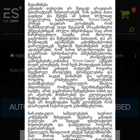
შეთანხმება
კანაფის თესლები არ შეიცავს არავითარ
0
ფსიქოაქტიურ ნივთიერებებს, რის გამოც მათი
გაყიდვა და შეძენა ამ სახით სრულიად
ლეგალურია საქართველოში.
"Errors-Seeds"
ურჩევს საკუთარ კლიენტებს, რომ
მაქსიმალურად თავი შეიკავონ არაკანონიერი
ქმედებებისგან. სრული ინფორმაცია რაც არის
წარმოდგენილი საიტზე არის მხოლოდ
გაცნობითი და შემეცნებითი ხასიათის, და არ
მოუწოდებს ადამიანებს კანონმდებლობის
დარღვევისკენ. ჩვენთან შეთანხმებით თქვენ
ადასტურებთ, რომ ხართ სრულწლოვანი და
გაკისრიათ პერსონალური პასუხისმგებლობა
თესლების კანაფი
ავტო. ფემინიზირებული
ჩვენგან ნაყიდი პროდუქციის
გამოყენებაზე.კომპანია
"Errors-Seeds"
აუწყებს
თავის კლიენტებს, რომ ჩვენ პროდუქციის სახით
ვთავაზობთ კანაფის თესლებს როგორც
Auto Cheese Fondue Feminised
სუვენირულ პროდუქტს, ფრინველებისა და
თევზების საკვებ დანამატს და აგრეთვე
როგორც კოსმეტიკური საშუალებების
დასამზადებელ ნედლეულს. მთელი
ინფორმაცია რომელიც ხელმისაწვდომია
საიტზე, არის გაცნობითი/შემეცნებითი სახის და
არ ატარებს მოხმარების და კულტივაციის
მოწოდებით ან პროპაგანდულ დატვირთვას.
ჩვენ არ მოვუწოდებთ ჩვენს კლიენტებს რომ
AUTO CHEESE FONDUE FEMINISED
დაარღვიონ საქართვეოს კანონმდებლობა.
ნარკოტიკული საშუალებების საერთო
კონვენციის მიხედვით, მცენარე კანაფის
თესლები არ შეიცავს ფსიქოაქტიურ
ნივთიერებებს და დაშვეუბლია როგორც
ტვირთბრუნვას დაქვემდებარებული
ნედლეული მსოფლიოს უმეტეს სახელმწიფოში,
მათ შორის საქართველოშიც. თუმცა
საქართველოს კონსტიტუცია კრძალავს