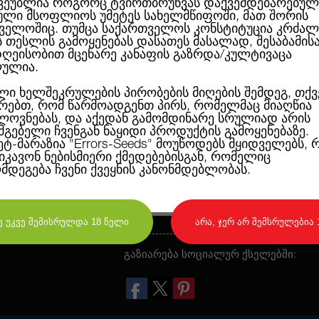
ვეუბლია როგორც ტვირთბრუნვას დაქვემდებარებულ
ლი მსოფლიოს უმეტეს სახელმწიფოში, მათ შორის
ველოშიც. თუმცა საქართველოს კონსტიტუცია კრძალ
ეს შტამი არის წარმოშობილი ჰინდუ
ს თესლის გამოყენებას დასათეს მასალად, შესაბამის
შერწმულია Purple-ს გენებთან. ეს შ
ღეისობით მცენარე კანაფის გაზრდა/კულტივაცა
იასამნისფერი მცენარე ხასიათდება
ულია.
იდეალურად ერგება მწარმოებლებს,
მოცულობაში აპირებენ შედეგების მი
ლი ხელშეკრულების პირობების მიღების შემდეგ, თქვ
მცენარე, რომელიც დათესვიდან 9 კვ
რებთ, რომ წარმოადგენთ პირს, რომელმაც მიაღწია
ხასიათდება ძლიერ მომადუნებელი ე
ოვნებას, და აქედან გამომდინარე სრულიად არის
სმგებელი ჩვენგან ნაყიდი პროდუქტის გამოყენებაზე.
ეტ-მარაზია
"Errors-Seeds"
მოუწოდებს მყიდველებს, 
ეიკავონ ნებისმიერი ქმედებებისგან, რომელიც
ღმდეგება ჩვენი ქვეყნის კანონმდებლობას.
დიახ, მე უკვე შემისრულდა 18 წელი
არა, ჯერ არ შემსრულებია 
გაზიარება სოციალურ ქსელებში: