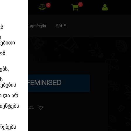
0
0
ᲙᲝᲜᲢᲐᲥᲢᲘ
ᲤᲝᲠᲣᲛᲘ
SALE
ვს
ს
ნებითი
ომ
ებს,
ს
E KUSH FEMINISED
ებების
ს და არ
იენტებს
გვაქვს
რებებს