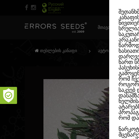
Русский
English
შეთანხ
კანაფი
ნივთიერ
ᲛᲗᲐᲕᲐᲠᲘ ᲒᲕᲔᲠᲓᲘ
სრული
საკუთა
არაკან
წარმოდ
ხასიათ
თესლების კანაფი
ავტო. ფემინიზირე
დარღვე
ხართ ს
პასუხი
გამოყე
რომ ჩვ
როგორც
საკვებ
დასამზ
ხელმის
ატარებ
პროპაგ
რომ და
ნარკოტ
მცენარ