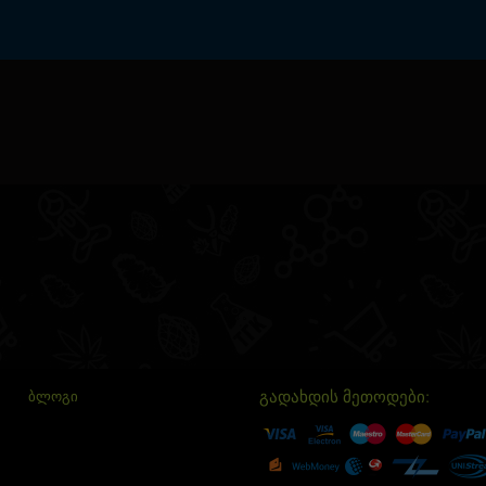
გადახდის მეთოდები:
ᲑᲚᲝᲒᲘ