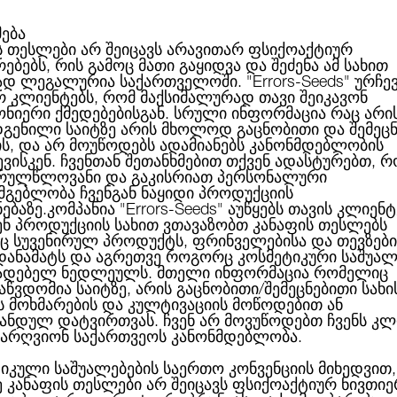
მება
ს თესლები არ შეიცავს არავითარ ფსიქოაქტიურ
ებებს, რის გამოც მათი გაყიდვა და შეძენა ამ სახით
ABOUT US
CATEGORIES
ᲑᲠᲔᲜᲓᲔᲑᲘ
ᲑᲚᲝᲒᲘ
ად ლეგალურია საქართველოში.
"Errors-Seeds"
ურჩე
რ კლიენტებს, რომ მაქსიმალურად თავი შეიკავონ
ონიერი ქმედებებისგან. სრული ინფორმაცია რაც არი
გენილი საიტზე არის მხოლოდ გაცნობითი და შემეც
ის, და არ მოუწოდებს ადამიანებს კანონმდებლობის
Auto Buddha Purple Kush Feminised
ბული
ვისკენ. ჩვენთან შეთანხმებით თქვენ ადასტურებთ, რ
რულწლოვანი და გაკისრიათ პერსონალური
სმგებლობა ჩვენგან ნაყიდი პროდუქციის
ნებაზე.კომპანია
"Errors-Seeds"
აუწყებს თავის კლიენტ
ენ პროდუქციის სახით ვთავაზობთ კანაფის თესლებს
 სუვენირულ პროდუქტს, ფრინველებისა და თევზები
AUTO BUDDHA PURPL
 დანამატს და აგრეთვე როგორც კოსმეტიკური საშუალ
ადებელ ნედლეულს. მთელი ინფორმაცია რომელიც
აწვდომია საიტზე, არის გაცნობითი/შემეცნებითი სახი
ს მოხმარების და კულტივაციის მოწოდებით ან
ანდულ დატვირთვას. ჩვენ არ მოვუწოდებთ ჩვენს კლ
40.50ლ
არ 
არღვიონ საქართვეოს კანონმდებლობა.
ბრენდი:
Buddha Seeds
იკული საშუალებების საერთო კონვენციის მიხედვით,
ე კანაფის თესლები არ შეიცავს ფსიქოაქტიურ ნივთიე