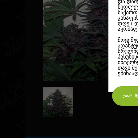
და დაშ
ნედლეუ
საქართ
კანაფი
დღეს-დ
აკრძალ
მოცემუ
ადასტუ
სრულწლ
პასუხი
ინტერნ
თავი შ
ეწინაა