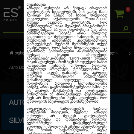
შეთანხმება
კანაფის თესლები არ შეიცავს არავითარ
0
ფსიქოაქტიურ ნივთიერებებს, რის გამოც მათი
გაყიდვა და შეძენა ამ სახით სრულიად
ლეგალურია საქართველოში.
"Errors-Seeds"
ურჩევს საკუთარ კლიენტებს, რომ
მაქსიმალურად თავი შეიკავონ არაკანონიერი
ქმედებებისგან. სრული ინფორმაცია რაც არის
წარმოდგენილი საიტზე არის მხოლოდ
გაცნობითი და შემეცნებითი ხასიათის, და არ
მოუწოდებს ადამიანებს კანონმდებლობის
დარღვევისკენ. ჩვენთან შეთანხმებით თქვენ
ადასტურებთ, რომ ხართ სრულწლოვანი და
გაკისრიათ პერსონალური პასუხისმგებლობა
თესლების კანაფი
ავტო. ფემინიზირებული
ჩვენგან ნაყიდი პროდუქციის
გამოყენებაზე.კომპანია
"Errors-Seeds"
აუწყებს
თავის კლიენტებს, რომ ჩვენ პროდუქციის სახით
ვთავაზობთ კანაფის თესლებს როგორც
Auto Boss Hogg Feminised Silver
სუვენირულ პროდუქტს, ფრინველებისა და
თევზების საკვებ დანამატს და აგრეთვე
როგორც კოსმეტიკური საშუალებების
დასამზადებელ ნედლეულს. მთელი
ინფორმაცია რომელიც ხელმისაწვდომია
საიტზე, არის გაცნობითი/შემეცნებითი სახის და
არ ატარებს მოხმარების და კულტივაციის
მოწოდებით ან პროპაგანდულ დატვირთვას.
ჩვენ არ მოვუწოდებთ ჩვენს კლიენტებს რომ
AUTO BOSS HOGG FEMINISED
დაარღვიონ საქართვეოს კანონმდებლობა.
ნარკოტიკული საშუალებების საერთო
კონვენციის მიხედვით, მცენარე კანაფის
თესლები არ შეიცავს ფსიქოაქტიურ
SILVER
ნივთიერებებს და დაშვეუბლია როგორც
ტვირთბრუნვას დაქვემდებარებული
ნედლეული მსოფლიოს უმეტეს სახელმწიფოში,
მათ შორის საქართველოშიც. თუმცა
საქართველოს კონსტიტუცია კრძალავს