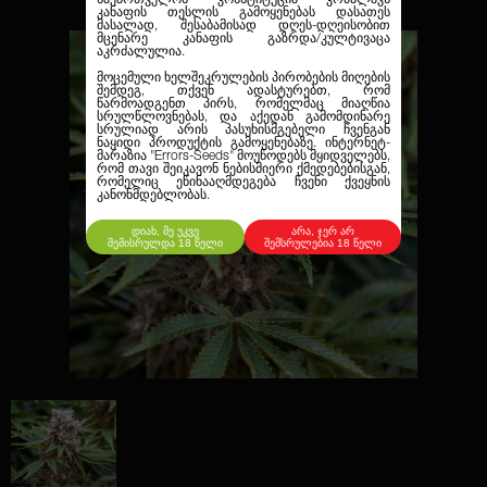
კანაფის თესლის გამოყენებას დასათეს
მასალად, შესაბამისად დღეს-დღეისობით
მცენარე კანაფის გაზრდა/კულტივაცა
აკრძალულია.
მოცემული ხელშეკრულების პირობების მიღების
შემდეგ, თქვენ ადასტურებთ, რომ
წარმოადგენთ პირს, რომელმაც მიაღწია
სრულწლოვნებას, და აქედან გამომდინარე
სრულიად არის პასუხისმგებელი ჩვენგან
ნაყიდი პროდუქტის გამოყენებაზე. ინტერნეტ-
მარაზია
"Errors-Seeds"
მოუწოდებს მყიდველებს,
რომ თავი შეიკავონ ნებისმიერი ქმედებებისგან,
რომელიც ეწინააღმდეგება ჩვენი ქვეყნის
კანონმდებლობას.
დიახ, მე უკვე
არა, ჯერ არ
შემისრულდა 18 წელი
შემსრულებია 18 წელი