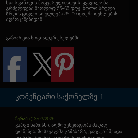
ხდის კანაფის მოყვარულთათვის. ყვავილობა
გრძელდება მხოლოდ 55–65 დღე, ხოლო სრული
ზრდის ციკლი სრულდება 85–90 დღეში თესლების
აღმოცენებიდან.
ჯიშის მოსავლიანობა აღწევს 500 გ/მ²-ს.
კომპაქტური ზომები და სხვადასხვა გარემო
გაზიარება სოციალურ ქსელებში:
პირობებისადმი გამძლეობა ამ ჯიშს იდეალურს
ხდის ინდორული გროვინგისთვის.
Auto Boss Hogg Feminised Silver გამოირჩევა
მდიდარი არომატით და გამორჩეული გემოთი,
რომელიც გაახარებს ყველაზე მომთხოვნ
დამფასებლებსაც კი. ეს შესანიშნავი არჩევანია
მათთვის, ვინც ეძებს პროდუქტიულობის, ხარისხისა
და სანდო გენეტიკის შერწყმას.
ᲙᲝᲛᲔᲜᲢᲐᲠᲘ ᲡᲐᲥᲝᲜᲔᲚᲖᲔ
1
ზურაბი (
13/03/2025
)
კარგი ხარისხი, აღმოცენებადობა მაღალ
დონეზეა. მოსავალმა გამახარა, ეფექტი მშვიდი