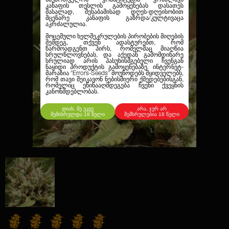
კანაფის თესლის გამოყენებას დასათეს
მასალად, შესაბამისად დღეს-დღეისობით
მცენარე კანაფის გაზრდა/კულტივაცა
აკრძალულია.
მოცემული ხელშეკრულების პირობების მიღების
შემდეგ, თქვენ ადასტურებთ, რომ
წარმოადგენთ პირს, რომელმაც მიაღწია
სრულწლოვნებას, და აქედან გამომდინარე
სრულიად არის პასუხისმგებელი ჩვენგან
ნაყიდი პროდუქტის გამოყენებაზე. ინტერნეტ-
მარაზია
"Errors-Seeds"
მოუწოდებს მყიდველებს,
რომ თავი შეიკავონ ნებისმიერი ქმედებებისგან,
რომელიც ეწინააღმდეგება ჩვენი ქვეყნის
კანონმდებლობას.
დიახ, მე უკვე
არა, ჯერ არ
შემისრულდა 18 წელი
შემსრულებია 18 წელი