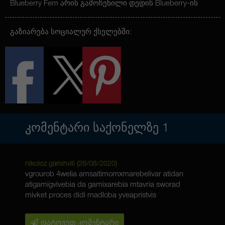
Blueberry Fem არის გამოჩენილი დედის Blueberry-ის
მემკვიდრე, რომელიც საკმაოდ პოპულარული და
საყვარელი კულტურაა მთელ მსოფლიოში.
მცენარეს აქვს საშუალო ზომა, მკვრივი ფსოვან
გაზიარება სოციალურ ქსელებში:
ყვავილებით. ეფექტი ძირითადად ინდიკურია და
საკმაოდ ძლიერია, მისი მაღალი
ტეტრაჰიდროკანაბინოლის შემცველობის გამო,
რაც ეფექტის ხანგრძლივობასაც უზრუნველყოფს.
ჯიშის გენების სრულად გამოვლენის მიზნით
აუცილებელია გაშენების ოპტიმალური პირობების
შექმნა, რის გამოც Auto Blueberry Fem უფრო
გამოცდილ მებაღეებისთვისაა შესაფერისი.
ᲙᲝᲛᲔᲜᲢᲐᲠᲘ ᲡᲐᲥᲝᲜᲔᲚᲖᲔ
1
nikoloz garishvili (
26/08/2020
)
vgrourob 4welia amsaitimomxmarebelivar atidan
atigamigvivebia da gamixarebia mtavria sworad
mivket proces didi madloba yveapristvis
დატოვეთ კომენტარი