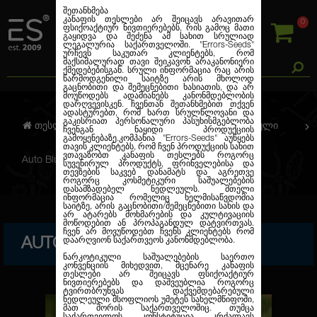
შეთანხმება
კანაფის თესლები არ შეიცავს არავითარ
0
ფსიქოაქტიურ ნივთიერებებს, რის გამოც მათი
გაყიდვა და შეძენა ამ სახით სრულიად
ლეგალურია საქართველოში.
"Errors-Seeds"
ურჩევს საკუთარ კლიენტებს, რომ
მაქსიმალურად თავი შეიკავონ არაკანონიერი
ქმედებებისგან. სრული ინფორმაცია რაც არის
წარმოდგენილი საიტზე არის მხოლოდ
გაცნობითი და შემეცნებითი ხასიათის, და არ
მოუწოდებს ადამიანებს კანონმდებლობის
დარღვევისკენ. ჩვენთან შეთანხმებით თქვენ
ადასტურებთ, რომ ხართ სრულწლოვანი და
გაკისრიათ პერსონალური პასუხისმგებლობა
თესლების კანაფი
ავტო. ფემინიზირებული
ჩვენგან ნაყიდი პროდუქციის
გამოყენებაზე.კომპანია
"Errors-Seeds"
აუწყებს
თავის კლიენტებს, რომ ჩვენ პროდუქციის სახით
ვთავაზობთ კანაფის თესლებს როგორც
Auto Blueberry Feminised
სუვენირულ პროდუქტს, ფრინველებისა და
თევზების საკვებ დანამატს და აგრეთვე
როგორც კოსმეტიკური საშუალებების
დასამზადებელ ნედლეულს. მთელი
ინფორმაცია რომელიც ხელმისაწვდომია
საიტზე, არის გაცნობითი/შემეცნებითი სახის და
არ ატარებს მოხმარების და კულტივაციის
მოწოდებით ან პროპაგანდულ დატვირთვას.
ჩვენ არ მოვუწოდებთ ჩვენს კლიენტებს რომ
AUTO BLUEBERRY FEMINISED
დაარღვიონ საქართვეოს კანონმდებლობა.
ნარკოტიკული საშუალებების საერთო
კონვენციის მიხედვით, მცენარე კანაფის
თესლები არ შეიცავს ფსიქოაქტიურ
ნივთიერებებს და დაშვეუბლია როგორც
ტვირთბრუნვას დაქვემდებარებული
ნედლეული მსოფლიოს უმეტეს სახელმწიფოში,
მათ შორის საქართველოშიც. თუმცა
საქართველოს კონსტიტუცია კრძალავს