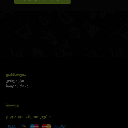
ᲓᲐᲮᲛᲐᲠᲔᲑᲐ
კონტაქტი
საიტის რუკა
ᲑᲚᲝᲒᲘ
გადახდის მეთოდები: