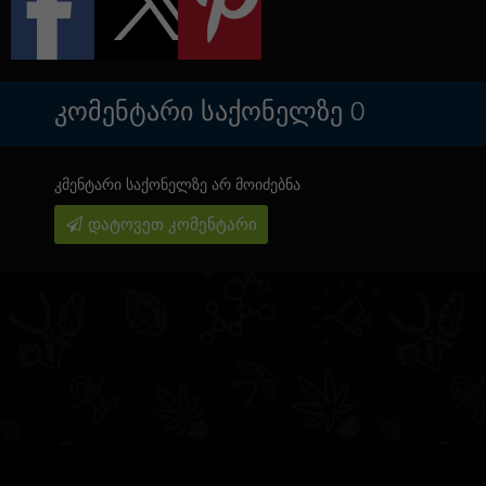
ᲙᲝᲛᲔᲜᲢᲐᲠᲘ ᲡᲐᲥᲝᲜᲔᲚᲖᲔ
0
კმენტარი საქონელზე არ მოიძებნა
დატოვეთ კომენტარი