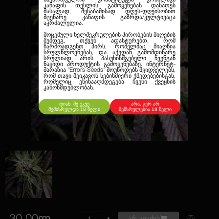
კანაფის თესლის გამოყენებას დასათეს
მასალად, შესაბამისად დღეს-დღეისობით
მცენარე კანაფის გაზრდა/კულტივაცა
აკრძალულია.
მოცემული ხელშეკრულების პირობების მიღების
შემდეგ, თქვენ ადასტურებთ, რომ
წარმოადგენთ პირს, რომელმაც მიაღწია
სრულწლოვნებას, და აქედან გამომდინარე
სრულიად არის პასუხისმგებელი ჩვენგან
ნაყიდი პროდუქტის გამოყენებაზე. ინტერნეტ-
მარაზია
"Errors-Seeds"
მოუწოდებს მყიდველებს,
რომ თავი შეიკავონ ნებისმიერი ქმედებებისგან,
რომელიც ეწინააღმდეგება ჩვენი ქვეყნის
კანონმდებლობას.
დიახ, მე უკვე
არა, ჯერ არ
შემისრულდა 18 წელი
შემსრულებია 18 წელი