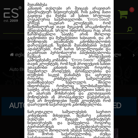
შეთანხმება
კანაფის თესლები არ შეიცავს არავითარ
0
ფსიქოაქტიურ ნივთიერებებს, რის გამოც მათი
გაყიდვა და შეძენა ამ სახით სრულიად
ლეგალურია საქართველოში.
"Errors-Seeds"
ურჩევს საკუთარ კლიენტებს, რომ
მაქსიმალურად თავი შეიკავონ არაკანონიერი
ქმედებებისგან. სრული ინფორმაცია რაც არის
წარმოდგენილი საიტზე არის მხოლოდ
გაცნობითი და შემეცნებითი ხასიათის, და არ
მოუწოდებს ადამიანებს კანონმდებლობის
დარღვევისკენ. ჩვენთან შეთანხმებით თქვენ
ადასტურებთ, რომ ხართ სრულწლოვანი და
გაკისრიათ პერსონალური პასუხისმგებლობა
თესლების კანაფი
ავტო. ფემინიზირებული
ჩვენგან ნაყიდი პროდუქციის
გამოყენებაზე.კომპანია
"Errors-Seeds"
აუწყებს
თავის კლიენტებს, რომ ჩვენ პროდუქციის სახით
ვთავაზობთ კანაფის თესლებს როგორც
Auto Blue Pyramid Feminised
სუვენირულ პროდუქტს, ფრინველებისა და
თევზების საკვებ დანამატს და აგრეთვე
როგორც კოსმეტიკური საშუალებების
დასამზადებელ ნედლეულს. მთელი
ინფორმაცია რომელიც ხელმისაწვდომია
საიტზე, არის გაცნობითი/შემეცნებითი სახის და
არ ატარებს მოხმარების და კულტივაციის
მოწოდებით ან პროპაგანდულ დატვირთვას.
ჩვენ არ მოვუწოდებთ ჩვენს კლიენტებს რომ
AUTO BLUE PYRAMID FEMINISED
დაარღვიონ საქართვეოს კანონმდებლობა.
ნარკოტიკული საშუალებების საერთო
კონვენციის მიხედვით, მცენარე კანაფის
თესლები არ შეიცავს ფსიქოაქტიურ
ნივთიერებებს და დაშვეუბლია როგორც
ტვირთბრუნვას დაქვემდებარებული
ნედლეული მსოფლიოს უმეტეს სახელმწიფოში,
მათ შორის საქართველოშიც. თუმცა
საქართველოს კონსტიტუცია კრძალავს