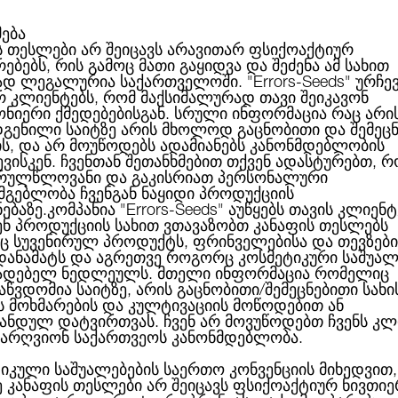
მება
ს თესლები არ შეიცავს არავითარ ფსიქოაქტიურ
ებებს, რის გამოც მათი გაყიდვა და შეძენა ამ სახით
ABOUT US
CATEGORIES
ᲑᲠᲔᲜᲓᲔᲑᲘ
ᲑᲚᲝᲒᲘ
ად ლეგალურია საქართველოში.
"Errors-Seeds"
ურჩე
რ კლიენტებს, რომ მაქსიმალურად თავი შეიკავონ
ონიერი ქმედებებისგან. სრული ინფორმაცია რაც არი
გენილი საიტზე არის მხოლოდ გაცნობითი და შემეც
ის, და არ მოუწოდებს ადამიანებს კანონმდებლობის
Auto Black Domina Feminised Silver
ბული
ვისკენ. ჩვენთან შეთანხმებით თქვენ ადასტურებთ, რ
რულწლოვანი და გაკისრიათ პერსონალური
სმგებლობა ჩვენგან ნაყიდი პროდუქციის
ნებაზე.კომპანია
"Errors-Seeds"
აუწყებს თავის კლიენტ
ენ პროდუქციის სახით ვთავაზობთ კანაფის თესლებს
 სუვენირულ პროდუქტს, ფრინველებისა და თევზები
AUTO BLACK DOMINA 
 დანამატს და აგრეთვე როგორც კოსმეტიკური საშუალ
ადებელ ნედლეულს. მთელი ინფორმაცია რომელიც
აწვდომია საიტზე, არის გაცნობითი/შემეცნებითი სახი
ს მოხმარების და კულტივაციის მოწოდებით ან
ანდულ დატვირთვას. ჩვენ არ მოვუწოდებთ ჩვენს კლ
არღვიონ საქართვეოს კანონმდებლობა.
15.00ლ
იკული საშუალებების საერთო კონვენციის მიხედვით,
ე კანაფის თესლები არ შეიცავს ფსიქოაქტიურ ნივთიე