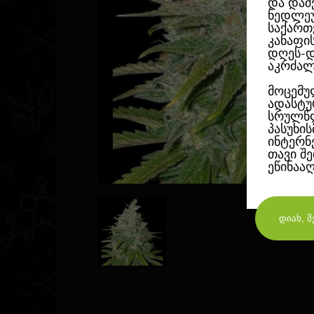
და დაშ
ნედლეუ
საქართ
კანაფი
დღეს-დ
აკრძალ
მოცემუ
ადასტუ
სრულწლ
პასუხი
ინტერნ
თავი შ
ეწინაა