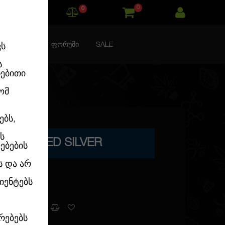
0
0
ᲙᲝᲜᲢᲐᲥᲢᲘ
ᲤᲝᲠᲣᲛᲘ
SALE
ვს
ს
ნებითი
ომ
ებს,
ს
FEMINISED SILVER
ებების
ს და არ
იენტებს
კალათაში
რებებს