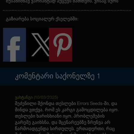
შესანიშნავ ვარიანტად აქცევს მათთვის, ვისაც სურს
კარგი მოსავალი მოკლე დროში.
მცენარის სიმაღლე 100-დან 130 სმ-მდე მერყეობს,
გაზიარება სოციალურ ქსელებში:
რაც საშუალებას აძლევს მას გაიზარდოს როგორც
შიდა სივრცეში, ისე გარეთ. მოსავლის აღება იწყება
გაღვივებიდან 70-80 დღეში, რაც მნიშვნელოვნად
ამცირებს გროვინგის დროს და გაძლევთ
ხარისხიან მოსავალს.
Auto Big Bud Feminised Silver — შესანიშნავი
არჩევანია როგორც გამოცდილი გროვერებისთვის,
ასევე დამწყებთათვის, რომლებიც ეძებენ
პროდუქტიულ და დამამშვიდებელ ჯიშს მაღალი
მოსავლიანობით.
ᲙᲝᲛᲔᲜᲢᲐᲠᲘ ᲡᲐᲥᲝᲜᲔᲚᲖᲔ
1
ვახტანგი (
10/03/2025
)
შეძენილი მქონდა თესლები Errors Seeds-ში, და
მინდა ვთქვა, რომ ეს კარგი გამოცდილება იყო.
თესლები ხარისხიანი იყო, პრობლემების
გარეშე გაიხსნა, და მცენარეებზე ზრუნვა არ
წარმოადგენდა სირთულეს. ერთადერთი, რაც