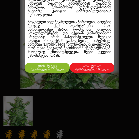
კანაფის თესლის გამოყენებას დასათეს
მასალად, შესაბამისად დღეს-დღეისობით
მცენარე კანაფის გაზრდა/კულტივაცა
აკრძალულია.
მოცემული ხელშეკრულების პირობების მიღების
შემდეგ, თქვენ ადასტურებთ, რომ
წარმოადგენთ პირს, რომელმაც მიაღწია
სრულწლოვნებას, და აქედან გამომდინარე
სრულიად არის პასუხისმგებელი ჩვენგან
ნაყიდი პროდუქტის გამოყენებაზე. ინტერნეტ-
მარაზია
"Errors-Seeds"
მოუწოდებს მყიდველებს,
რომ თავი შეიკავონ ნებისმიერი ქმედებებისგან,
რომელიც ეწინააღმდეგება ჩვენი ქვეყნის
კანონმდებლობას.
დიახ, მე უკვე
არა, ჯერ არ
შემისრულდა 18 წელი
შემსრულებია 18 წელი