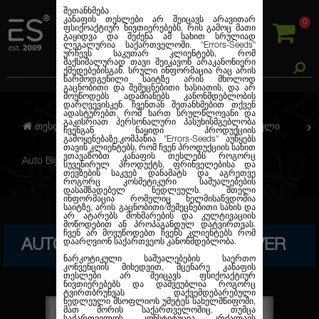
შეთანხმება
კანაფის თესლები არ შეიცავს არავითარ
0
ფსიქოაქტიურ ნივთიერებებს, რის გამოც მათი
გაყიდვა და შეძენა ამ სახით სრულიად
ლეგალურია საქართველოში.
"Errors-Seeds"
ურჩევს საკუთარ კლიენტებს, რომ
მაქსიმალურად თავი შეიკავონ არაკანონიერი
ქმედებებისგან. სრული ინფორმაცია რაც არის
წარმოდგენილი საიტზე არის მხოლოდ
გაცნობითი და შემეცნებითი ხასიათის, და არ
მოუწოდებს ადამიანებს კანონმდებლობის
დარღვევისკენ. ჩვენთან შეთანხმებით თქვენ
ადასტურებთ, რომ ხართ სრულწლოვანი და
გაკისრიათ პერსონალური პასუხისმგებლობა
თესლების კანაფი
ავტო. ფემინიზირებული
ჩვენგან ნაყიდი პროდუქციის
გამოყენებაზე.კომპანია
"Errors-Seeds"
აუწყებს
თავის კლიენტებს, რომ ჩვენ პროდუქციის სახით
ვთავაზობთ კანაფის თესლებს როგორც
Auto Big Bud Feminised Silver
სუვენირულ პროდუქტს, ფრინველებისა და
თევზების საკვებ დანამატს და აგრეთვე
როგორც კოსმეტიკური საშუალებების
დასამზადებელ ნედლეულს. მთელი
ინფორმაცია რომელიც ხელმისაწვდომია
საიტზე, არის გაცნობითი/შემეცნებითი სახის და
არ ატარებს მოხმარების და კულტივაციის
მოწოდებით ან პროპაგანდულ დატვირთვას.
ჩვენ არ მოვუწოდებთ ჩვენს კლიენტებს რომ
AUTO BIG BUD FEMINISED SILVER
დაარღვიონ საქართვეოს კანონმდებლობა.
ნარკოტიკული საშუალებების საერთო
კონვენციის მიხედვით, მცენარე კანაფის
თესლები არ შეიცავს ფსიქოაქტიურ
ნივთიერებებს და დაშვეუბლია როგორც
ტვირთბრუნვას დაქვემდებარებული
ნედლეული მსოფლიოს უმეტეს სახელმწიფოში,
მათ შორის საქართველოშიც. თუმცა
საქართველოს კონსტიტუცია კრძალავს