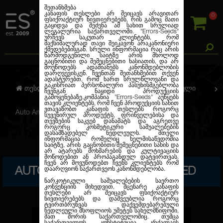
შეთანხმება
კანაფის თესლები არ შეიცავს არავითარ
0
ფსიქოაქტიურ ნივთიერებებს, რის გამოც მათი
გაყიდვა და შეძენა ამ სახით სრულიად
ლეგალურია საქართველოში.
"Errors-Seeds"
ურჩევს საკუთარ კლიენტებს, რომ
მაქსიმალურად თავი შეიკავონ არაკანონიერი
ქმედებებისგან. სრული ინფორმაცია რაც არის
წარმოდგენილი საიტზე არის მხოლოდ
გაცნობითი და შემეცნებითი ხასიათის, და არ
მოუწოდებს ადამიანებს კანონმდებლობის
დარღვევისკენ. ჩვენთან შეთანხმებით თქვენ
ადასტურებთ, რომ ხართ სრულწლოვანი და
გაკისრიათ პერსონალური პასუხისმგებლობა
თესლების კანაფი
ავტო. ფემინიზირებული
ჩვენგან ნაყიდი პროდუქციის
გამოყენებაზე.კომპანია
"Errors-Seeds"
აუწყებს
თავის კლიენტებს, რომ ჩვენ პროდუქციის სახით
ვთავაზობთ კანაფის თესლებს როგორც
Auto Amnesia Haze Feminised
სუვენირულ პროდუქტს, ფრინველებისა და
თევზების საკვებ დანამატს და აგრეთვე
როგორც კოსმეტიკური საშუალებების
დასამზადებელ ნედლეულს. მთელი
ინფორმაცია რომელიც ხელმისაწვდომია
საიტზე, არის გაცნობითი/შემეცნებითი სახის და
არ ატარებს მოხმარების და კულტივაციის
მოწოდებით ან პროპაგანდულ დატვირთვას.
ჩვენ არ მოვუწოდებთ ჩვენს კლიენტებს რომ
AUTO AMNESIA HAZE FEMINISED
დაარღვიონ საქართვეოს კანონმდებლობა.
ნარკოტიკული საშუალებების საერთო
კონვენციის მიხედვით, მცენარე კანაფის
თესლები არ შეიცავს ფსიქოაქტიურ
ნივთიერებებს და დაშვეუბლია როგორც
ტვირთბრუნვას დაქვემდებარებული
ნედლეული მსოფლიოს უმეტეს სახელმწიფოში,
მათ შორის საქართველოშიც. თუმცა
საქართველოს კონსტიტუცია კრძალავს