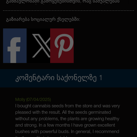
განმავლობაში გამოყენებისთვის, რაც საშუალებას
გაძლევთ კონცენტრირდეთ და აქტიურ დარჩეთ.
ჯიშის ერთ-ერთი მთავარი მახასიათებელია
გაზიარება სოციალურ ქსელებში:
ტერპენები: ქარიოფილენი, მირცენი და ლიმონენი.
ისინი ქმნიან გამაგრილებელ გემოს ნათელი
ციტრუსისა და მიწიერი ნოტებით, რომლებიც
მსუბუქი მწარე აკრეფებითაა შედგენილი. ეს გემოს
პროფილი ხდის Amnesia Haze Autoflowering-ს
ნამდვილ გურმანების სიამოვნებად.
მცენარე აღწევს 100-150 სმ სიმაღლეს, რაც
საშუალებას იძლევა მისი გაშენება როგორც
შიგნით, ასევე გარეთ. მოსავალი შთამბეჭდავია: 650
გ/მ² მხოლოდ 65-70 დღეში. ეს მას იდეალურ
ᲙᲝᲛᲔᲜᲢᲐᲠᲘ ᲡᲐᲥᲝᲜᲔᲚᲖᲔ
1
არჩევანს ხდის როგორც مبت初心ებისთვის, ასევე
გამოცდილი მებაღეებისათვის.
Amnesia Haze Autoflowering არის მაღალი
Molly (
07/04/2025
)
პროდუქტიულობის, გასაოცარი გემოსა და ძლიერი
I bought cannabis seeds from the store and was very
ეფექტის კომბინაცია, რომელიც დამსახურებულად
pleased with the result. All the seeds germinated
ითვლება ერთ-ერთ საუკეთესო ავტოცვეტლოვან
without any problems, the plants are growing healthy
ჯიშად ბაზარზე.
and strong. In a few months I have grown excellent
bushes with powerful buds. In general, I recommend