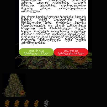
კანაფის თესლის გამოყენებას დასათეს
მასალად, შესაბამისად დღეს-დღეისობით
მცენარე კანაფის გაზრდა/კულტივაცა
აკრძალულია.
მოცემული ხელშეკრულების პირობების მიღების
შემდეგ, თქვენ ადასტურებთ, რომ
წარმოადგენთ პირს, რომელმაც მიაღწია
სრულწლოვნებას, და აქედან გამომდინარე
სრულიად არის პასუხისმგებელი ჩვენგან
ნაყიდი პროდუქტის გამოყენებაზე. ინტერნეტ-
მარაზია
"Errors-Seeds"
მოუწოდებს მყიდველებს,
რომ თავი შეიკავონ ნებისმიერი ქმედებებისგან,
რომელიც ეწინააღმდეგება ჩვენი ქვეყნის
კანონმდებლობას.
დიახ, მე უკვე
არა, ჯერ არ
შემისრულდა 18 წელი
შემსრულებია 18 წელი