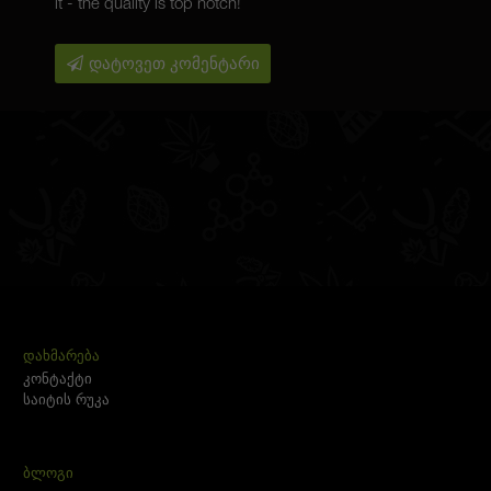
it - the quality is top notch!
დატოვეთ კომენტარი
ᲓᲐᲮᲛᲐᲠᲔᲑᲐ
კონტაქტი
საიტის რუკა
ᲑᲚᲝᲒᲘ