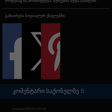
როდესაც ის მომწიფდება, ბუჩქების ზედა ნაწილში
წარმოიქმნება ცენტრალური კოლა, რომელიც
გარშემორტყმულია დიდი რაოდენობით გვერდითი
ტოტებით. სიცოცხლის სამი კვირის შემდეგ,
გაზიარება სოციალურ ქსელებში:
მცენარეები იღებენ ჰარმონიულად განლაგებული
ბუჩქების ფორმას უხვად განშტოებით.
პრიზები და წარმოშობა
შტამის მოშენებისას სელექციონერებმა შეუთავსეს
Lowryder-ის სწრაფი ყვავილობა AK-47-ის
შესრულებას, რამაც მათ საშუალება მისცა მიეღოთ
უნივერსალური ჰიბრიდი, რომელსაც შეუძლია
გადარჩენა ნებისმიერ კლიმატურ ზონაში. შტამის
გენეტიკა არის კოლუმბიური, ტაილანდური,
მექსიკური სატივას განსაცვიფრებელი ნაზავი,
რომელსაც ორგანულად ავსებს ავღანური ინდიკას
ძალა. მიღებულმა ჯიშმა მოხიბლა შემქმნელები
თავისი შესანიშნავი შესრულებით, ხარისხით და
საკმაოდ ძლიერი არომატით.
ᲙᲝᲛᲔᲜᲢᲐᲠᲘ ᲡᲐᲥᲝᲜᲔᲚᲖᲔ
5
Аноним (
06/03/2018
)