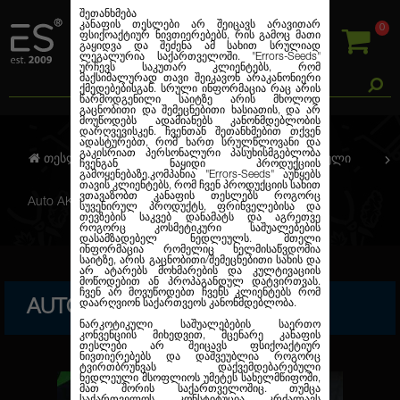
შეთანხმება
კანაფის თესლები არ შეიცავს არავითარ
0
ფსიქოაქტიურ ნივთიერებებს, რის გამოც მათი
გაყიდვა და შეძენა ამ სახით სრულიად
ლეგალურია საქართველოში.
"Errors-Seeds"
ურჩევს საკუთარ კლიენტებს, რომ
მაქსიმალურად თავი შეიკავონ არაკანონიერი
ქმედებებისგან. სრული ინფორმაცია რაც არის
წარმოდგენილი საიტზე არის მხოლოდ
გაცნობითი და შემეცნებითი ხასიათის, და არ
მოუწოდებს ადამიანებს კანონმდებლობის
დარღვევისკენ. ჩვენთან შეთანხმებით თქვენ
ადასტურებთ, რომ ხართ სრულწლოვანი და
გაკისრიათ პერსონალური პასუხისმგებლობა
თესლების კანაფი
ავტო. ფემინიზირებული
ჩვენგან ნაყიდი პროდუქციის
გამოყენებაზე.კომპანია
"Errors-Seeds"
აუწყებს
თავის კლიენტებს, რომ ჩვენ პროდუქციის სახით
ვთავაზობთ კანაფის თესლებს როგორც
Auto AK-47 Feminised Gold
სუვენირულ პროდუქტს, ფრინველებისა და
თევზების საკვებ დანამატს და აგრეთვე
როგორც კოსმეტიკური საშუალებების
დასამზადებელ ნედლეულს. მთელი
ინფორმაცია რომელიც ხელმისაწვდომია
საიტზე, არის გაცნობითი/შემეცნებითი სახის და
არ ატარებს მოხმარების და კულტივაციის
მოწოდებით ან პროპაგანდულ დატვირთვას.
ჩვენ არ მოვუწოდებთ ჩვენს კლიენტებს რომ
AUTO AK-47 FEMINISED GOLD
დაარღვიონ საქართვეოს კანონმდებლობა.
ნარკოტიკული საშუალებების საერთო
კონვენციის მიხედვით, მცენარე კანაფის
თესლები არ შეიცავს ფსიქოაქტიურ
ნივთიერებებს და დაშვეუბლია როგორც
ტვირთბრუნვას დაქვემდებარებული
ნედლეული მსოფლიოს უმეტეს სახელმწიფოში,
მათ შორის საქართველოშიც. თუმცა
საქართველოს კონსტიტუცია კრძალავს