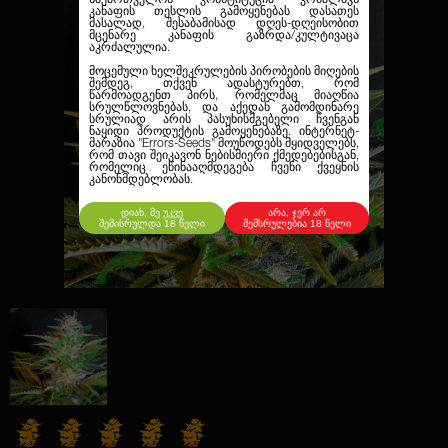
კანაფის თესლის გამოყენებას დასათეს
მასალად, შესაბამისად დღეს-დღეისობით
მცენარე კანაფის გაზრდა/კულტივაცა
აკრძალულია.
მოცემული ხელშეკრულების პირობების მიღების
შემდეგ, თქვენ ადასტურებთ, რომ
წარმოადგენთ პირს, რომელმაც მიაღწია
სრულწლოვნებას, და აქედან გამომდინარე
სრულიად არის პასუხისმგებელი ჩვენგან
ნაყიდი პროდუქტის გამოყენებაზე. ინტერნეტ-
მარაზია
"Errors-Seeds"
მოუწოდებს მყიდველებს,
რომ თავი შეიკავონ ნებისმიერი ქმედებებისგან,
რომელიც ეწინააღმდეგება ჩვენი ქვეყნის
კანონმდებლობას.
დიახ, მე უკვე
არა, ჯერ არ
შემისრულდა 18 წელი
შემსრულებია 18 წელი