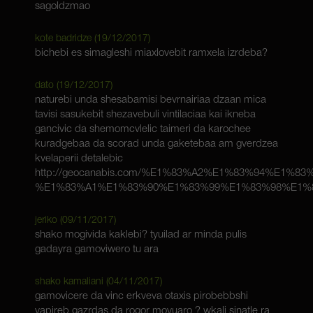
sagoldzmao
kote badridze (
19/12/2017
)
bichebi es simagleshi miaxlovebit ramxela izrdeba?
dato (
19/12/2017
)
naturebi unda shesabamisi bevrnairiaa dzaan mica
tavisi sasukebit shezavebuli vintilaciaa kai ikneba
gancivic da shemomcvlelic taimeri da karochee
kuradgebaa da scorad unda gaketebaa am gverdzea
kvelaperii detalebic
http://geocanabis.com/%E1%83%A2%E1%83%94%E1
%E1%83%A1%E1%83%90%E1%83%99%E1%83%98%E1%
jeriko (
09/11/2017
)
shako mogivida kaklebi? tyuilad ar minda pulis
gadayra gamoviwero tu ara
shako kamaliani (
04/11/2017
)
gamovicere da vinc erkveva otaxis pirobebbshi
vapireb gazrdas da rogor movuaro ? wkali sinatle ra