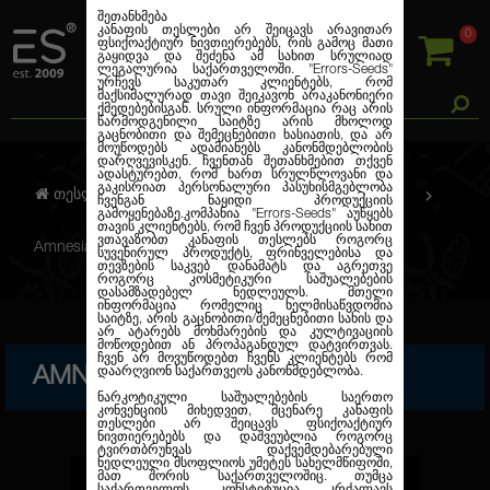
შეთანხმება
კანაფის თესლები არ შეიცავს არავითარ
0
ფსიქოაქტიურ ნივთიერებებს, რის გამოც მათი
გაყიდვა და შეძენა ამ სახით სრულიად
ლეგალურია საქართველოში.
"Errors-Seeds"
ურჩევს საკუთარ კლიენტებს, რომ
მაქსიმალურად თავი შეიკავონ არაკანონიერი
ქმედებებისგან. სრული ინფორმაცია რაც არის
წარმოდგენილი საიტზე არის მხოლოდ
გაცნობითი და შემეცნებითი ხასიათის, და არ
მოუწოდებს ადამიანებს კანონმდებლობის
დარღვევისკენ. ჩვენთან შეთანხმებით თქვენ
ადასტურებთ, რომ ხართ სრულწლოვანი და
გაკისრიათ პერსონალური პასუხისმგებლობა
თესლების კანაფი
ფემინიზირებული
ჩვენგან ნაყიდი პროდუქციის
გამოყენებაზე.კომპანია
"Errors-Seeds"
აუწყებს
თავის კლიენტებს, რომ ჩვენ პროდუქციის სახით
ვთავაზობთ კანაფის თესლებს როგორც
Amnesia Gold Feminised
სუვენირულ პროდუქტს, ფრინველებისა და
თევზების საკვებ დანამატს და აგრეთვე
როგორც კოსმეტიკური საშუალებების
დასამზადებელ ნედლეულს. მთელი
ინფორმაცია რომელიც ხელმისაწვდომია
საიტზე, არის გაცნობითი/შემეცნებითი სახის და
არ ატარებს მოხმარების და კულტივაციის
მოწოდებით ან პროპაგანდულ დატვირთვას.
ჩვენ არ მოვუწოდებთ ჩვენს კლიენტებს რომ
AMNESIA GOLD FEMINISED
დაარღვიონ საქართვეოს კანონმდებლობა.
ნარკოტიკული საშუალებების საერთო
კონვენციის მიხედვით, მცენარე კანაფის
თესლები არ შეიცავს ფსიქოაქტიურ
ნივთიერებებს და დაშვეუბლია როგორც
ტვირთბრუნვას დაქვემდებარებული
ნედლეული მსოფლიოს უმეტეს სახელმწიფოში,
მათ შორის საქართველოშიც. თუმცა
საქართველოს კონსტიტუცია კრძალავს