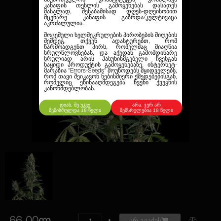
კანაფის თესლის გამოყენებას დასათეს
მასალად, შესაბამისად დღეს-დღეისობით
მცენარე კანაფის გაზრდა/კულტივაცა
აკრძალულია.
მოცემული ხელშეკრულების პირობების მიღების
შემდეგ, თქვენ ადასტურებთ, რომ
წარმოადგენთ პირს, რომელმაც მიაღწია
სრულწლოვნებას, და აქედან გამომდინარე
სრულიად არის პასუხისმგებელი ჩვენგან
ნაყიდი პროდუქტის გამოყენებაზე. ინტერნეტ-
მარაზია
"Errors-Seeds"
მოუწოდებს მყიდველებს,
რომ თავი შეიკავონ ნებისმიერი ქმედებებისგან,
რომელიც ეწინააღმდეგება ჩვენი ქვეყნის
კანონმდებლობას.
დიახ, მე უკვე
არა, ჯერ არ
შემისრულდა 18 წელი
შემსრულებია 18 წელი