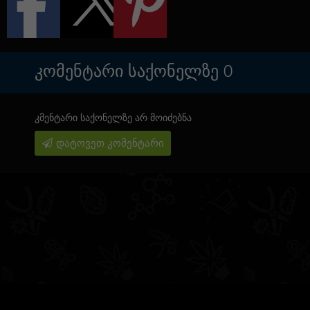
ᲙᲝᲛᲔᲜᲢᲐᲠᲘ ᲡᲐᲥᲝᲜᲔᲚᲖᲔ
0
კმენტარი საქონელზე არ მოიძებნა
დატოვეთ კომენტარი