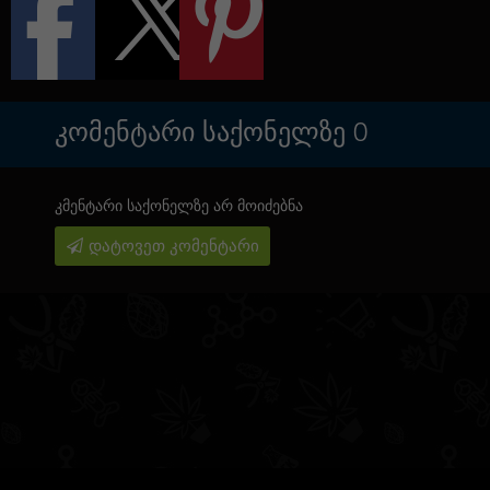
ᲙᲝᲛᲔᲜᲢᲐᲠᲘ ᲡᲐᲥᲝᲜᲔᲚᲖᲔ
0
კმენტარი საქონელზე არ მოიძებნა
დატოვეთ კომენტარი