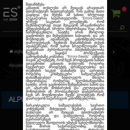
შეთანხმება
კანაფის თესლები არ შეიცავს არავითარ
0
ფსიქოაქტიურ ნივთიერებებს, რის გამოც მათი
გაყიდვა და შეძენა ამ სახით სრულიად
ლეგალურია საქართველოში.
"Errors-Seeds"
ურჩევს საკუთარ კლიენტებს, რომ
მაქსიმალურად თავი შეიკავონ არაკანონიერი
ქმედებებისგან. სრული ინფორმაცია რაც არის
წარმოდგენილი საიტზე არის მხოლოდ
გაცნობითი და შემეცნებითი ხასიათის, და არ
მოუწოდებს ადამიანებს კანონმდებლობის
დარღვევისკენ. ჩვენთან შეთანხმებით თქვენ
ადასტურებთ, რომ ხართ სრულწლოვანი და
გაკისრიათ პერსონალური პასუხისმგებლობა
თესლების კანაფი
ფემინიზირებული
ჩვენგან ნაყიდი პროდუქციის
გამოყენებაზე.კომპანია
"Errors-Seeds"
აუწყებს
თავის კლიენტებს, რომ ჩვენ პროდუქციის სახით
ვთავაზობთ კანაფის თესლებს როგორც
Alpujarrena Feminised
სუვენირულ პროდუქტს, ფრინველებისა და
თევზების საკვებ დანამატს და აგრეთვე
როგორც კოსმეტიკური საშუალებების
დასამზადებელ ნედლეულს. მთელი
ინფორმაცია რომელიც ხელმისაწვდომია
საიტზე, არის გაცნობითი/შემეცნებითი სახის და
არ ატარებს მოხმარების და კულტივაციის
მოწოდებით ან პროპაგანდულ დატვირთვას.
ჩვენ არ მოვუწოდებთ ჩვენს კლიენტებს რომ
ALPUJARRENA FEMINISED
დაარღვიონ საქართვეოს კანონმდებლობა.
ნარკოტიკული საშუალებების საერთო
კონვენციის მიხედვით, მცენარე კანაფის
თესლები არ შეიცავს ფსიქოაქტიურ
ნივთიერებებს და დაშვეუბლია როგორც
ტვირთბრუნვას დაქვემდებარებული
ნედლეული მსოფლიოს უმეტეს სახელმწიფოში,
მათ შორის საქართველოშიც. თუმცა
საქართველოს კონსტიტუცია კრძალავს