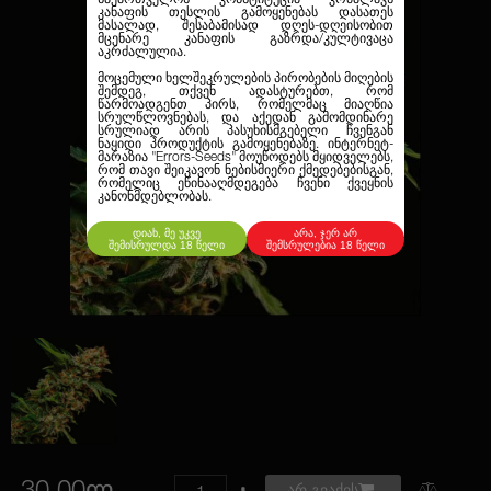
კანაფის თესლის გამოყენებას დასათეს
მასალად, შესაბამისად დღეს-დღეისობით
მცენარე კანაფის გაზრდა/კულტივაცა
აკრძალულია.
მოცემული ხელშეკრულების პირობების მიღების
შემდეგ, თქვენ ადასტურებთ, რომ
წარმოადგენთ პირს, რომელმაც მიაღწია
სრულწლოვნებას, და აქედან გამომდინარე
სრულიად არის პასუხისმგებელი ჩვენგან
ნაყიდი პროდუქტის გამოყენებაზე. ინტერნეტ-
მარაზია
"Errors-Seeds"
მოუწოდებს მყიდველებს,
რომ თავი შეიკავონ ნებისმიერი ქმედებებისგან,
რომელიც ეწინააღმდეგება ჩვენი ქვეყნის
კანონმდებლობას.
დიახ, მე უკვე
არა, ჯერ არ
შემისრულდა 18 წელი
შემსრულებია 18 წელი